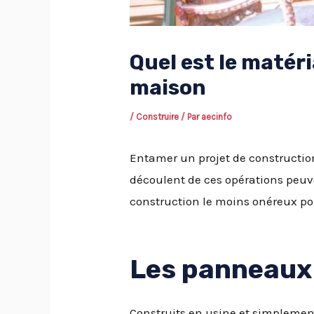
Quel est le matér
maison
/
Construire
/ Par
aecinfo
Entamer un projet de constructio
découlent de ces opérations peuv
construction le moins onéreux pour
Les panneaux
Construits en usine et simplement