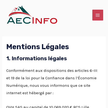
Aller
MAI
au
ME
contenu
Mentions Légales
1. Informations légales
Conformément aux dispositions des articles 6-III
et 19 de la loi pour la Confiance dans l’Économie
Numérique, nous vous informons que ce site
internet est hébergé par :
OVH SAS au capital de 10 069 020 € RCS Lille